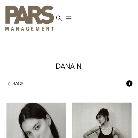
search
menu
DANA
N.
chevron_left
BACK